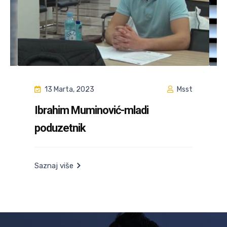
Msst
11 Januara, 2023
ić-mladi
Ajla Ogrić, uspješna mo
dizajnerka i vlasnica bren
moda“ & “Aytex”
Saznaj više