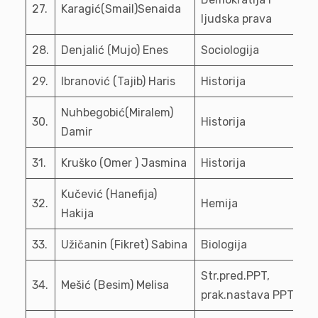
27.
Karagić(Smail)Senaida
ljudska prava
28.
Denjalić (Mujo) Enes
Sociologija
29.
Ibranović (Tajib) Haris
Historija
Nuhbegobić(Miralem)
30.
Historija
Damir
31.
Kruško (Omer ) Jasmina
Historija
Kučević (Hanefija)
32.
Hemija
Hakija
33.
Užičanin (Fikret) Sabina
Biologija
Str.pred.PPT,
34.
Mešić (Besim) Melisa
prak.nastava PPT