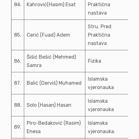
84.
Kahrović(Hasim) Esat
Praktična
nastava
Stru. Pred
85.
Cerić (Fuad) Adem
Praktična
nastava
Šišić Bešić (Mehmed)
86.
Fizika
Samra
Islamska
87.
Balić (Derviš) Muhamed
vjeronauka
Islamska
88.
Solo (Hasan) Hasan
vjeronauka
Piro-Bedaković (Rasim)
Islamska
89.
Enesa
vjeronauka.