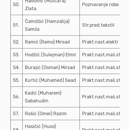
Halilović (Mustafa)
50.
Poznavanje robe
Zlata
Čamdžić (Hamzalija)
51.
Str.pred.tekstil
Samila
52.
Ramić (Ramo) Mirsad
Prakt.nast.elektr
53.
Hodžić (Sulejman) Elmir
Prakt.nast.maš.st
54.
Burajić (Osman) Mirsad
Prakt.nast.maš.st
55.
Kurtić (Muhamed) Sead
Prakt.nast.maš.st
Kadić (Muharem)
56.
Prakt.nast.maš.st
Sabahudin
57.
Rošić (Omer) Razim
Prakt.nast.maš.st
Hasičić (Huso)