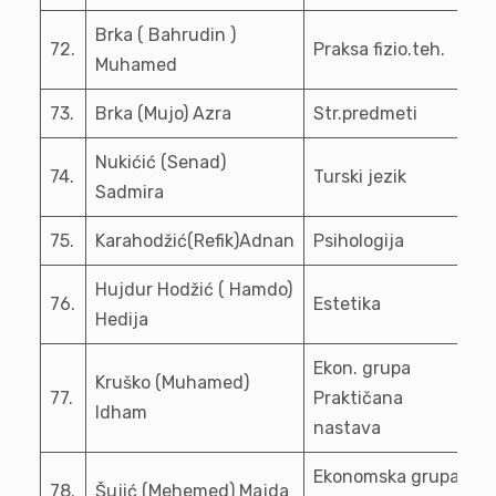
Brka ( Bahrudin )
72.
Praksa fizio.teh.
Muhamed
73.
Brka (Mujo) Azra
Str.predmeti
Nukićić (Senad)
74.
Turski jezik
Sadmira
75.
Karahodžić(Refik)Adnan
Psihologija
Hujdur Hodžić ( Hamdo)
76.
Estetika
Hedija
Ekon. grupa
Kruško (Muhamed)
77.
Praktičana
Idham
nastava
Ekonomska grupa
78.
Šujić (Mehemed) Majda