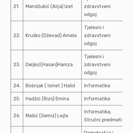
21.
Mandžukić (Alija) Izet
zdravstveni
odgoj
Tjelesni i
22.
Kruško (Dževad) Amela
zdravstveni
odgoj
Tjelesni i
23.
Deljkić(Hasan)Hamza
zdravstveni
odgoj
24.
Bošnjak ( Ismet ) Halid
Informatika
25.
Hadžić (Rizo) Emina
Informatika
Informatika,
26.
Mašić (Semiz) Lejla
Stručni predmeti
Demokratija i