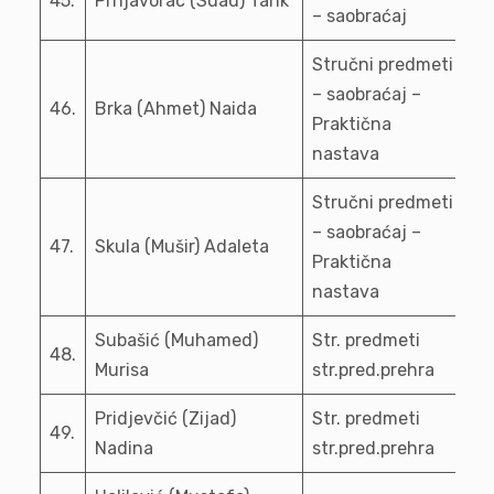
45.
Prnjavorac (Suad) Tarik
– saobraćaj
Stručni predmeti
– saobraćaj –
46.
Brka (Ahmet) Naida
Praktična
nastava
Stručni predmeti
– saobraćaj –
47.
Skula (Mušir) Adaleta
Praktična
nastava
Subašić (Muhamed)
Str. predmeti
48.
Murisa
str.pred.prehra
Pridjevčić (Zijad)
Str. predmeti
49.
Nadina
str.pred.prehra