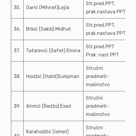
Str.pred.PPT,
35.
Garić (Mihnet)Lejla
prak.nastava PPT
Str.pred.PPT,
36.
Brkić (Sakib) Midhat
prak.nastava PPT
Str.pred.PPT
37.
Tatarević (Safet) Emina
Prak. nast.PPT
Stručni
38.
Hodžić (Halid)Sulejman
predmeti-
mašinstvo
Stručni
39.
Ahmić (Redžo) Esed
predmeti-
mašinstvo
Stručni
Karahodžić (Ismet)
40.
predmeti-