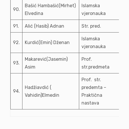
Bašić Hambašić(Mirhet)
Islamska
90.
Elvedina
vjeronauka
91.
Alić (Hasib) Adnan
Str. pred.
Islamska
92.
Kurdić(Emin) Dženan
vjeronauka
Makarević(Jasemin)
Prof.
93.
Asim
str.predmeta
Prof. str.
Hadžiavdić (
predemta –
94.
Vahidin)Elmedin
Praktična
nastava