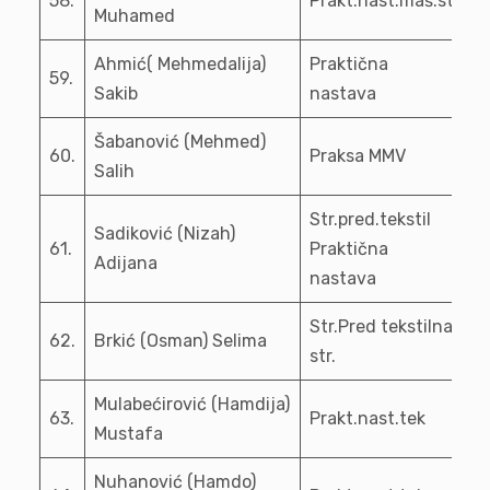
58.
Prakt.nast.maš.st
Muhamed
Ahmić( Mehmedalija)
Praktična
59.
Sakib
nastava
Šabanović (Mehmed)
60.
Praksa MMV
Salih
Str.pred.tekstil
Sadiković (Nizah)
61.
Praktična
Adijana
nastava
Str.Pred tekstilna
62.
Brkić (Osman) Selima
str.
Mulabećirović (Hamdija)
63.
Prakt.nast.tek
Mustafa
Nuhanović (Hamdo)