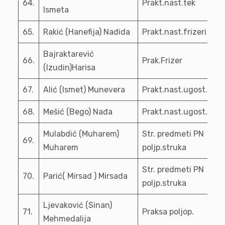
64.
Prakt.nast.tek
Ismeta
65.
Rakić (Hanefija) Nađida
Prakt.nast.frizeri
Bajraktarević
66.
Prak.Frizer
(Izudin)Harisa
67.
Alić (Ismet) Munevera
Prakt.nast.ugost.
68.
Mešić (Bego) Nađa
Prakt.nast.ugost.
Mulabdić (Muharem)
Str. predmeti PN
69.
Muharem
poljp.struka
Str. predmeti PN
70.
Parić( Mirsad ) Mirsada
poljp.struka
Ljevaković (Sinan)
71.
Praksa poljop.
Mehmedalija