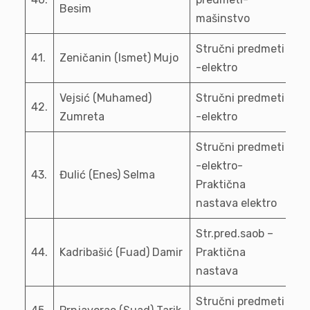
Besim
mašinstvo
Stručni predmeti
41.
Zeničanin (Ismet) Mujo
-elektro
Vejsić (Muhamed)
Stručni predmeti
42.
Zumreta
-elektro
Stručni predmeti
-elektro-
43.
Đulić (Enes) Selma
Praktična
nastava elektro
Str.pred.saob –
44.
Kadribašić (Fuad) Damir
Praktična
nastava
Stručni predmeti