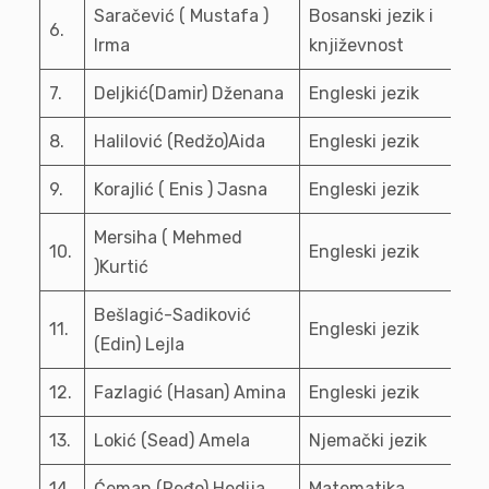
Saračević ( Mustafa )
Bosanski jezik i
6.
Irma
književnost
7.
Deljkić(Damir) Dženana
Engleski jezik
8.
Halilović (Redžo)Aida
Engleski jezik
9.
Korajlić ( Enis ) Jasna
Engleski jezik
Mersiha ( Mehmed
10.
Engleski jezik
)Kurtić
Bešlagić-Sadiković
11.
Engleski jezik
(Edin) Lejla
12.
Fazlagić (Hasan) Amina
Engleski jezik
13.
Lokić (Sead) Amela
Njemački jezik
14.
Ćeman (Ređo) Hedija
Matematika