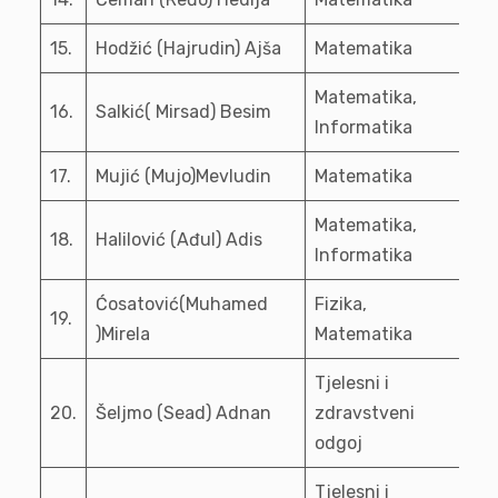
15.
Hodžić (Hajrudin) Ajša
Matematika
Matematika,
16.
Salkić( Mirsad) Besim
Informatika
17.
Mujić (Mujo)Mevludin
Matematika
Matematika,
18.
Halilović (Ađul) Adis
Informatika
Ćosatović(Muhamed
Fizika,
19.
)Mirela
Matematika
Tjelesni i
20.
Šeljmo (Sead) Adnan
zdravstveni
odgoj
Tjelesni i