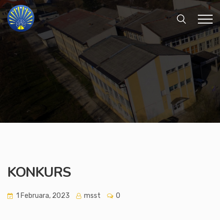
KONKURS
1 Februara, 2023
msst
0