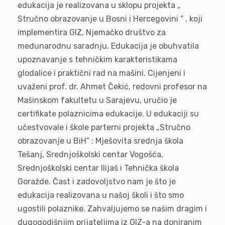
edukacija je realizovana u sklopu projekta „
Stručno obrazovanje u Bosni i Hercegovini “ , koji
implementira GIZ, Njemačko društvo za
međunarodnu saradnju. Edukacija je obuhvatila
upoznavanje s tehničkim karakteristikama
glodalice i praktični rad na mašini. Cijenjeni i
uvaženi prof. dr. Ahmet Čekić, redovni profesor na
Mašinskom fakultetu u Sarajevu, uručio je
certifikate polaznicima edukacije. U edukaciji su
učestvovale i škole parterni projekta „Stručno
obrazovanje u BiH“ : Mješovita srednja škola
Tešanj, Srednjoškolski centar Vogošća,
Srednjoškolski centar Ilijaš i Tehnička škola
Goražde. Čast i zadovoljstvo nam je što je
edukacija realizovana u našoj školi i što smo
ugostili polaznike. Zahvaljujemo se našim dragim i
dugogodišnjim prijateljima iz GIZ-a na doniranim