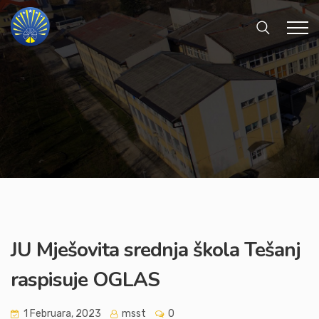
JU Mješovita srednja škola Tešanj
raspisuje OGLAS
1 Februara, 2023
msst
0