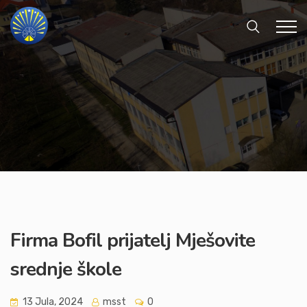
Firma Bofil prijatelj Mješovite
srednje škole
13 Jula, 2024
msst
0