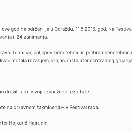
, ove godine održan je u Goraždu, 11.5.2013. god. Na Festival
vanja i 24 zanimanja.
ravni tehničar, poljoprivredni tehničar, prehrambeni tehničar,
ač metala rezanjem, krojač, instalater centralnog grijanja, z
 družili, ali i osvojili zapažene rezultate.
tate na državnom takmičenju- V Festival rada:
tor Hojkurić Hajrudin