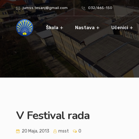
jumss.tesanj@gmail.com
032/465-150
Škola
Nastava
Učenici
V Festival rada
20 Maja, 2013
msst
0