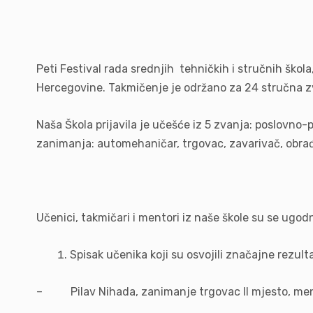
Peti Festival rada srednjih tehničkih i stručnih škola
Hercegovine. Takmičenje je održano za 24 stručna z
Naša Škola prijavila je učešće iz 5 zvanja: poslovno-p
zanimanja: automehaničar, trgovac, zavarivač, obrađiv
Učenici, takmičari i mentori iz naše škole su se ugodno
Spisak učenika koji su osvojili značajne rezul
– Pilav Nihada, zanimanje trgovac II mjesto, men