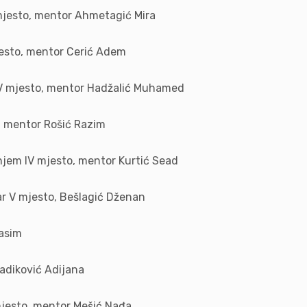
mjesto, mentor Ahmetagić Mira
esto, mentor Cerić Adem
 mjesto, mentor Hadžalić Muhamed
 mentor Rošić Razim
em IV mjesto, mentor Kurtić Sead
 V mjesto, Bešlagić Dženan
asim
diković Adijana
jesto, mentor Mešić Nađa