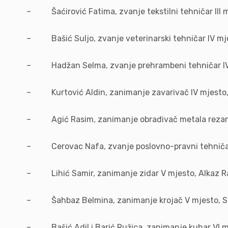
– Šaćirović Fatima, zvanje tekstilni tehničar III 
– Bašić Suljo, zvanje veterinarski tehničar IV mj
– Hadžan Selma, zvanje prehrambeni tehničar IV
– Kurtović Aldin, zanimanje zavarivač IV mjesto,
– Agić Rasim, zanimanje obrađivač metala rezanj
– Cerovac Nafa, zvanje poslovno-pravni tehničar
– Lihić Samir, zanimanje zidar V mjesto, Alkaz R
– Šahbaz Belmina, zanimanje krojač V mjesto, Sa
– Bašić Adil i Barić Ružica, zanimanje kuhar VI m