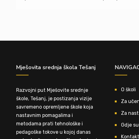
Mješovita srednja škola Tešanj
NAVIGAC
O školi
Razvojni put Mješovite srednje
škole, Tešanj, je postizanja vizije
Za učen
savremeno opremljene škole koja
Za nast
nastavnim pomagalima i
metodama prati tehnološke i
Gdje su
pedagoške tokove u kojoj danas
Kontak