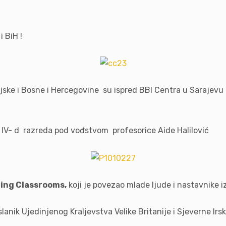
i BiH !
jske i Bosne i Hercegovine su ispred BBI Centra u Sarajevu pl
i IV- d razreda pod vođstvom profesorice Aide Halilović
ing Classrooms,
koji je povezao mlade ljude i nastavnike iz
slanik Ujedinjenog Kraljevstva Velike Britanije i Sjeverne Irs