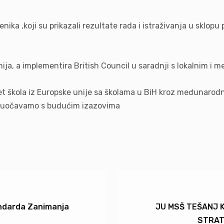
nika ,koji su prikazali rezultate rada i istraživanja u sklopu 
ija, a implementira British Council u saradnji s lokalnim i
eset škola iz Europske unije sa školama u BiH kroz međunar
o suočavamo s budućim izazovima
andarda Zanimanja
JU MSŠ TEŠANJ 
STRAT