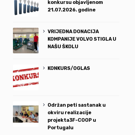
konkursu objavljenom
21.07.2026. godine
VRIJEDNA DONACIJA
KOMPANIJE VOLVO STIGLA U
NAŠU ŠKOLU
KONKURS/OGLAS
Održan peti sastanak u
okviru realizacije
projekta3F-COOP u
Portugalu