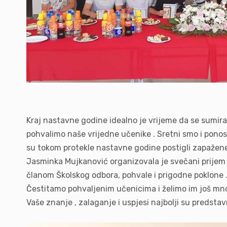
Kraj nastavne godine idealno je vrijeme da se sumiraju
pohvalimo naše vrijedne učenike . Sretni smo i ponosni
su tokom protekle nastavne godine postigli zapažene
Jasminka Mujkanović organizovala je svečani prijem u
članom Školskog odbora, pohvale i prigodne poklone . 
Čestitamo pohvaljenim učenicima i želimo im još mno
Vaše znanje , zalaganje i uspjesi najbolji su predsta