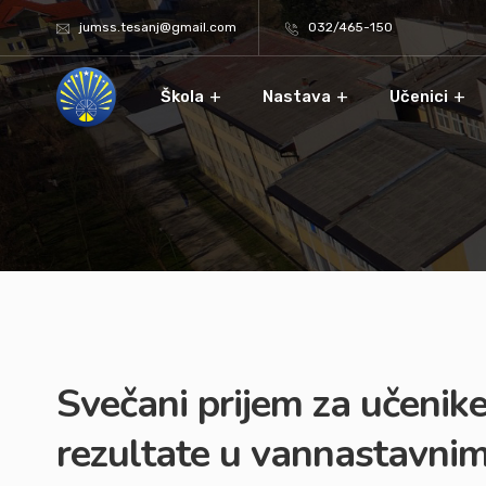
jumss.tesanj@gmail.com
032/465-150
Škola
Nastava
Učenici
Svečani prijem za učenike
rezultate u vannastavnim