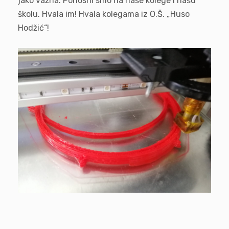
jako važna. Ponosni smo na naše kolege i našu
školu. Hvala im! Hvala kolegama iz O.Š. „Huso
Hodžić“!