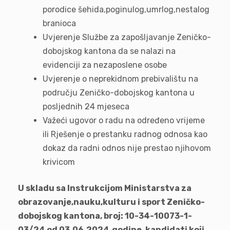
porodice šehida,poginulog,umrlog,nestalog
branioca
Uvjerenje Službe za zapošljavanje Zeničko-
dobojskog kantona da se nalazi na
evidenciji za nezaposlene osobe
Uvjerenje o neprekidnom prebivalištu na
području Zeničko-dobojskog kantona u
posljednih 24 mjeseca
Važeći ugovor o radu na određeno vrijeme
ili Rješenje o prestanku radnog odnosa kao
dokaz da radni odnos nije prestao njihovom
krivicom
U skladu sa Instrukcijom Ministarstva za
obrazovanje,nauku,kulturu i sport Zeničko-
dobojskog kantona, broj: 10-34-10073-1-
03/24 od 03.06.2024.godine, kandidati koji