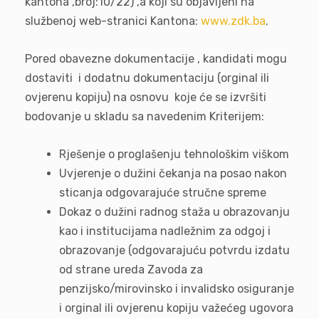
kantona“,broj:10/22) ,a koji su objavljeni na
službenoj web-stranici Kantona:
www.zdk.ba
.
Pored obavezne dokumentacije , kandidati mogu
dostaviti i dodatnu dokumentaciju (orginal ili
ovjerenu kopiju) na osnovu koje će se izvršiti
bodovanje u skladu sa navedenim Kriterijem:
Rješenje o proglašenju tehnološkim viškom
Uvjerenje o dužini čekanja na posao nakon
sticanja odgovarajuće stručne spreme
Dokaz o dužini radnog staža u obrazovanju
kao i institucijama nadležnim za odgoj i
obrazovanje (odgovarajuću potvrdu izdatu
od strane ureda Zavoda za
penzijsko/mirovinsko i invalidsko osiguranje
i orginal ili ovjerenu kopiju važećeg ugovora