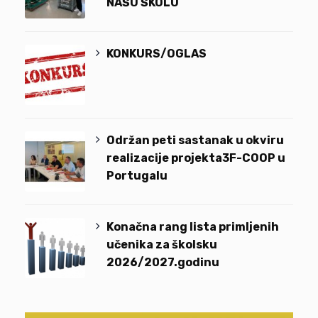
NAŠU ŠKOLU
KONKURS/OGLAS
Održan peti sastanak u okviru
realizacije projekta3F-COOP u
Portugalu
Konačna rang lista primljenih
učenika za školsku
2026/2027.godinu