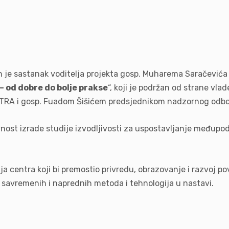
 je sastanak voditelja projekta gosp. Muharema Saračevića 
– od dobre do bolje prakse
“, koji je podržan od strane vla
– TRA i gosp. Fuadom Šišićem predsjednikom nadzornog odb
nost izrade studije izvodljivosti za uspostavljanje međupod
nja centra koji bi premostio privredu, obrazovanje i razvoj 
avremenih i naprednih metoda i tehnologija u nastavi.