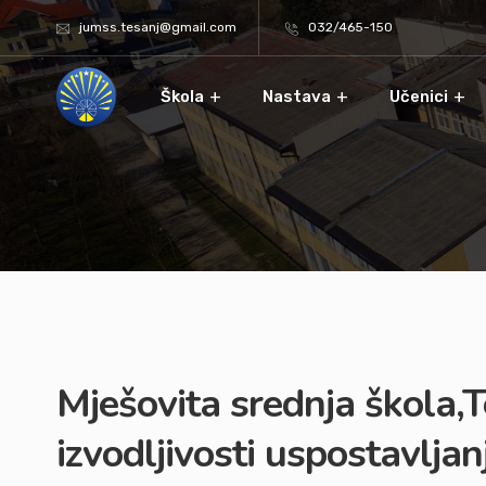
jumss.tesanj@gmail.com
032/465-150
Škola
Nastava
Učenici
Mješovita srednja škola,Te
izvodljivosti uspostavlj