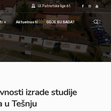
Ul. Patriotske lige 61.
ti
Aktuelnosti
GDJE SU SADA?
vnosti izrade studije
a u Tešnju