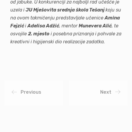
od jabuke. U konkurenciji za najbolji rad učešće je
uzela i
JU Mješovita srednja škola Tešanj
koju su
na ovom takmičenju predstavljale učenice
Amina
Fejzić
i
Adelisa Adžić
, mentor
Munevera Alić
, te
osvojile
2. mjesto
i posebna priznanja i pohvale za
kreativni i higijenski dio realizacije zadatka.
Previous
Next