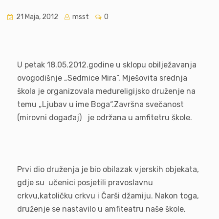
21 Maja, 2012
msst
0
U petak 18.05.2012.godine u sklopu obilježavanja
ovogodišnje „Sedmice Mira“, Mješovita srednja
škola je organizovala međureligijsko druženje na
temu „Ljubav u ime Boga“.Završna svečanost
(mirovni događaj) je održana u amfitetru škole.
Prvi dio druženja je bio obilazak vjerskih objekata,
gdje su učenici posjetili pravoslavnu
crkvu,katoličku crkvu i Čarši džamiju. Nakon toga,
druženje se nastavilo u amfiteatru naše škole,