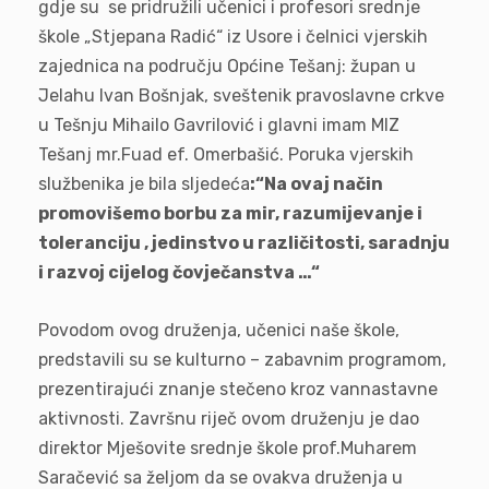
gdje su se pridružili učenici i profesori srednje
škole „Stjepana Radić“ iz Usore i čelnici vjerskih
zajednica na području Općine Tešanj: župan u
Jelahu Ivan Bošnjak, sveštenik pravoslavne crkve
u Tešnju Mihailo Gavrilović i glavni imam MIZ
Tešanj mr.Fuad ef. Omerbašić. Poruka vjerskih
službenika je bila sljedeća
:“
Na ovaj način
promovišemo borbu za mir, razumijevanje i
toleranciju , jedinstvo u različitosti, saradnju
i razvoj cijelog čovječanstva
…“
Povodom ovog druženja, učenici naše škole,
predstavili su se kulturno – zabavnim programom,
prezentirajući znanje stečeno kroz vannastavne
aktivnosti. Završnu riječ ovom druženju je dao
direktor Mješovite srednje škole prof.Muharem
Saračević sa željom da se ovakva druženja u