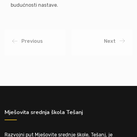
budućnosti nastave.
Previous
Next
Mješovita srednja škola Tešanj
Razvojni put Mješovite srednje škole, Tešanj, je