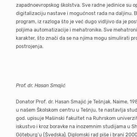
zapadnoevropskog školstva. Sve radne jedinice su op
digitalizaciju nastave i mogućnost rada na daljinu. 
program, iz razloga što je već dugo vidljivo da je po
poljima automatizacije i mehatronike. Sve mehatron
karakter, što znači da se na njima mogu simulirati pr
postrojenja.
Prof. dr. Hasan Smajić
Donator Prof. dr. Hasan Smajić je Tešnjak. Naime, 1
u našem Školskom centru u Tešnju, te nastavlja stud
god. upisuje Mašinski fakultet na Ruhrskom univerz
iskustvo i kroz boravke na inozemnim studijama u Shef
Göteburg’u (Švedska). Diplomski rad piše i brani 200