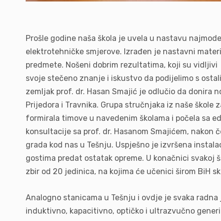
Prošle godine naša škola je uvela u nastavu najmod
elektrotehničke smjerove. Izrađen je nastavni materi
predmete. Nošeni dobrim rezultatima, koji su vidljivi
svoje stečeno znanje i iskustvo da podijelimo s osta
zemljak prof. dr. Hasan Smajić je odlučio da donira n
Prijedora i Travnika. Grupa stručnjaka iz naše škol
formirala timove u navedenim školama i počela sa ed
konsultacije sa prof. dr. Hasanom Smajićem, nakon če
grada kod nas u Tešnju. Uspješno je izvršena instala
gostima predat ostatak opreme. U konačnici svakoj šk
zbir od 20 jedinica, na kojima će učenici širom BiH sk
Analogno stanicama u Tešnju i ovdje je svaka radna
induktivno, kapacitivno, optičko i ultrazvučno gener