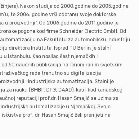
nžinjera). Nakon studija od 2000.godine do 2005.godine
’u, te 2006. godine vrši odbranu svoje doktorske
a u proizvodnji”. Od 2006.godine do 2011.godine je
ktronske pogone kod firme Schneider Electric GmbH. Od
 automatizaciju na Fakultetu za automobilsku industriju
u direktora Instituta. Ispred TU Berlin je stalni
 u Istanbulu. Kao nosilac šest njemačkih i
e od 50 naučnih publikacija na renomiranim svjetskim
traživačkog rada trenutno su digitalizacija
roizvodnji i industrijska automatizacija. Stalni je
ija za nauku (BMBF, DFG, DAAD), kao i kod kanadskog
aučnoj reputaciji prof.dr. Hasan Smajić se uzima za
i industrijske automatizacije u Njemačkoj. Svoje
skustva prof. dr. Hasan Smajić želi prenijeti na