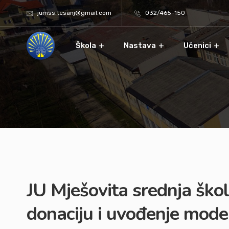
jumss.tesanj@gmail.com
032/465-150
Škola
Nastava
Učenici
JU Mješovita srednja škol
donaciju i uvođenje mod