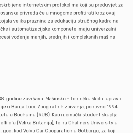
skrbljene internetskim protokolima koji su preduvjet za
Bosanska privreda će u mnogome profitirati kroz ovaj
stojala velika praznina za edukaciju stručnog kadra na
ičke i automatizacijske komponete imaju univerzalni
ocesi vođenja manjih, srednjih i kompleksnih mašina i
988. godine završava Mašinsko – tehničku školu upravo
ije u Banja Luci. Zbog ratnih zbivanja, ponovno 1994.
itetu u Bochumu (RUB). Kao njemački student skuplja
fild’u (Velika Britanija), te na Chalmers University u
0. god. kod Volvo Car Cooparation u Götborgu, za koji