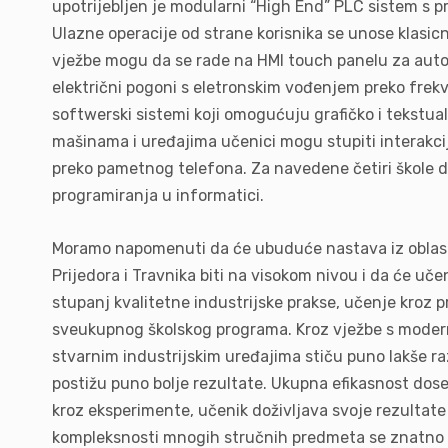
upotrijebljen je modularni “High End” PLC sistem s 
Ulazne operacije od strane korisnika se unose klasic
vježbe mogu da se rade na HMI touch panelu za autom
električni pogoni s eletronskim vođenjem preko fre
softwerski sistemi koji omogućuju grafičko i tekstual
mašinama i uređajima učenici mogu stupiti interakcij
preko pametnog telefona. Za navedene četiri škole 
programiranja u informatici.
Moramo napomenuti da će ubuduće nastava iz oblasti
Prijedora i Travnika biti na visokom nivou i da će u
stupanj kvalitetne industrijske prakse, učenje kroz pr
sveukupnog školskog programa. Kroz vježbe s modern
stvarnim industrijskim uređajima stiču puno lakše r
postižu puno bolje rezultate. Ukupna efikasnost dos
kroz eksperimente, učenik doživljava svoje rezultate
kompleksnosti mnogih stručnih predmeta se znatno 