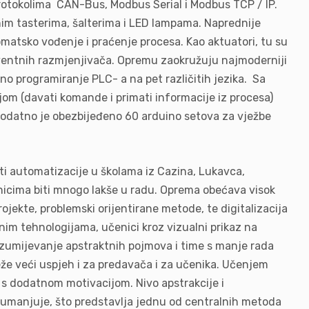
protokolima CAN-Bus, Modbus Serial i Modbus TCP / IP.
nim tasterima, šalterima i LED lampama. Naprednije
atsko vođenje i praćenje procesa. Kao aktuatori, tu su
kventnih razmjenjivača. Opremu zaokružuju najmoderniji
no programiranje PLC- a na pet različitih jezika. Sa
om (davati komande i primati informacije iz procesa)
dodatno je obezbijeđeno 60 arduino setova za vježbe
 automatizacije u školama iz Cazina, Lukavca,
čenicima biti mnogo lakše u radu. Oprema obećava visok
ojekte, problemski orijentirane metode, te digitalizacija
im tehnologijama, učenici kroz vizualni prikaz na
azumijevanje apstraktnih pojmova i time s manje rada
eže veći uspjeh i za predavača i za učenika. Učenjem
 s dodatnom motivacijom. Nivo apstrakcije i
umanjuje, što predstavlja jednu od centralnih metoda