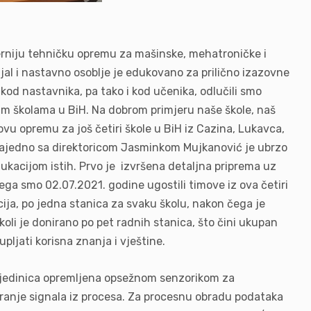
erniju tehničku opremu za mašinske, mehatroničke i
jal i nastavno osoblje je edukovano za prilično izazovne
 kod nastavnika, pa tako i kod učenika, odlučili smo
lim školama u BiH. Na dobrom primjeru naše škole, naš
ovu opremu za još četiri škole u BiH iz Cazina, Lukavca,
e zajedno sa direktoricom Jasminkom Mujkanović je ubrzo
ukacijom istih. Prvo je izvršena detaljna priprema uz
ga smo 02.07.2021. godine ugostili timove iz ova četiri
cija, po jedna stanica za svaku školu, nakon čega je
oli je donirano po pet radnih stanica, što čini ukupan
upljati korisna znanja i vještine.
 jedinica opremljena opsežnom senzorikom za
iranje signala iz procesa. Za procesnu obradu podataka