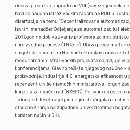
dobiva prestižnu nagradu od VDI (savez njemačkih i
bavi se naučno istrazivačkim radom na RUB u Bochum
disertacije na temu “Decentralizovana automatizacij
izvršni menadžer Odjeljenja za automatizaciju i ele
2011.godine dobiva zvanje profesora za industrijsku
i proizvodne procese (TH Köln). Ubrzo preuzima funkcij
savjetnik i docent na Njemačko-turskom univerzitetu
međunarodnih istraživačkih projekata objavljuje viš
konferencijama. Glavno težište njegovog naučno – is
proizvodnje, Industrija 4.0, energetska efikasnost u p
recenzent u više njemačkih ministarstva i organizac
konzula za naučni rad (NSERC). Po svom iskustvu i n
jednog od deset najutjecajnijih stručnjaka iz oblast
stečeno znanje na zapadnim univerzitetima i bogata i
koristan način u BiH.