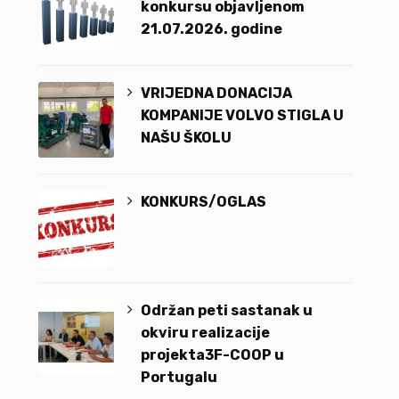
konkursu objavljenom
21.07.2026. godine
VRIJEDNA DONACIJA
KOMPANIJE VOLVO STIGLA U
NAŠU ŠKOLU
KONKURS/OGLAS
Održan peti sastanak u
okviru realizacije
projekta3F-COOP u
Portugalu