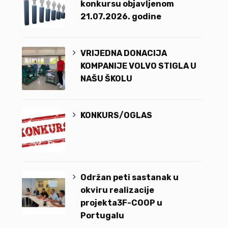
konkursu objavljenom
21.07.2026. godine
VRIJEDNA DONACIJA
KOMPANIJE VOLVO STIGLA U
NAŠU ŠKOLU
KONKURS/OGLAS
Održan peti sastanak u
okviru realizacije
projekta3F-COOP u
Portugalu