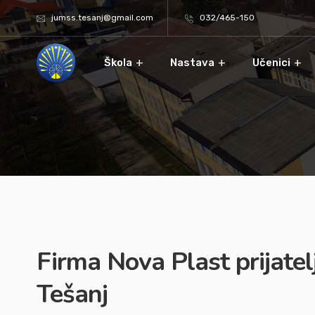
jumss.tesanj@gmail.com
032/465-150
Škola
Nastava
Učenici
Firma Nova Plast prijatel
Tešanj