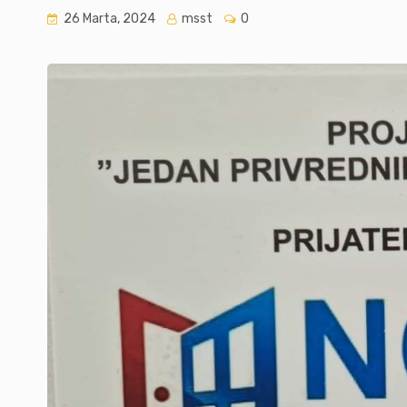
26 Marta, 2024
msst
0