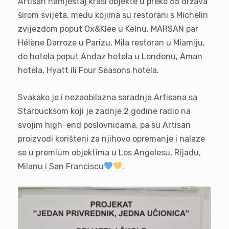
Artisan namještaj krasi objekte u preko 65 država
širom svijeta, među kojima su restorani s Michelin
zvijezdom poput Ox&Klee u Kelnu, MARSAN par
Hélène Darroze u Parizu, Mila restoran u Miamiju,
do hotela poput Andaz hotela u Londonu, Aman
hotela, Hyatt ili Four Seasons hotela.
Svakako je i nezaobilazna saradnja Artisana sa
Starbucksom koji je zadnje 2 godine radio na
svojim high-end poslovnicama, pa su Artisan
proizvodi korišteni za njihovo opremanje i nalaze
se u premium objektima u Los Angelesu, Rijadu,
Milanu i San Franciscu
.