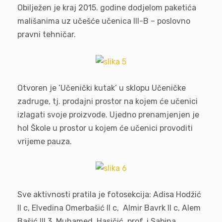
Obilježen je kraj 2015. godine dodjelom paketića
mališanima uz učešće učenica III-B – poslovno
pravni tehničar.
Otvoren je ‘Učenički kutak’ u sklopu Učeničke
zadruge, tj. prodajni prostor na kojem će učenici
izlagati svoje proizvode. Ujedno prenamjenjen je
hol Škole u prostor u kojem će učenici provoditi
vrijeme pauza.
Sve aktivnosti pratila je fotosekcija: Adisa Hodžić
II c, Elvedina Omerbašić II c, Almir Bavrk II c, Alem
Bašić III 3, Muhamed Hasičić, prof. i Sabina