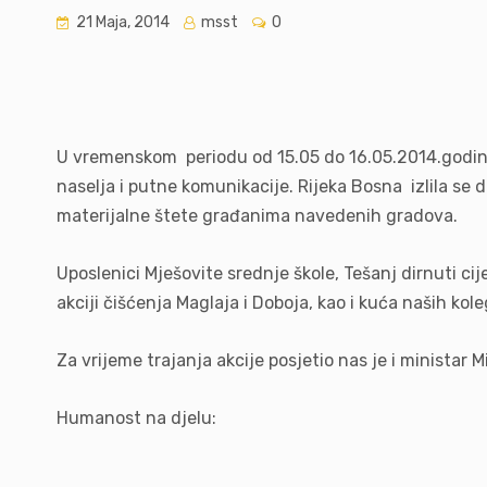
21 Maja, 2014
msst
0
U vremenskom periodu od 15.05 do 16.05.2014.godine 
naselja i putne komunikacije. Rijeka Bosna izlila se
materijalne štete građanima navedenih gradova.
Uposlenici Mješovite srednje škole, Tešanj dirnuti ci
akciji čišćenja Maglaja i Doboja, kao i kuća naših ko
Za vrijeme trajanja akcije posjetio nas je i ministar M
Humanost na djelu: