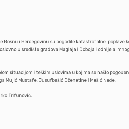
Bosnu i Hercegovinu su pogodile katastrofalne poplave koj
 doslovno u središte gradova Maglaja i Doboja i odnijela mno
jelom situacijom i teškim uslovima u kojima se našlo pogođen
lega Mujić Mustafe, Jusufbašić Dženetine i Mešić Nađe.
irko Trifunović.