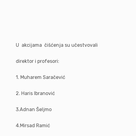
U akcijama čišćenja su učestvovali
direktor i profesori:
1. Muharem Saračević
2. Haris Ibranović
3.Adnan Šeljmo
4.Mirsad Ramić