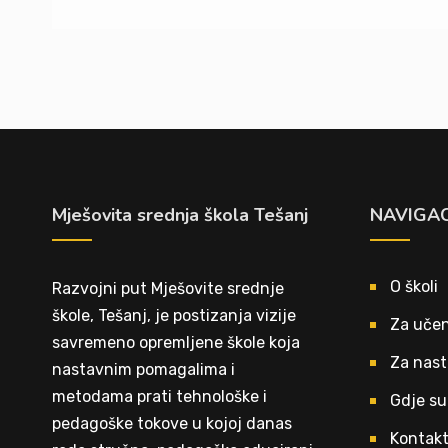
Mješovita srednja škola Tešanj
NAVIGAC
O školi
Razvojni put Mješovite srednje
škole, Tešanj, je postizanja vizije
Za učen
savremeno opremljene škole koja
Za nast
nastavnim pomagalima i
metodama prati tehnološke i
Gdje su
pedagoške tokove u kojoj danas
Kontak