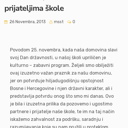
prijateljima škole
26 Novembra, 2013
msst
0
Povodom 25. novembra, kada naša domovina slavi
svoj Dan državnosti, u našoj školi upriličen je
kulturno – zabavni program. Željeli smo obilježiti
ovaj izuzetno važan praznik za našu domovinu,
jer on potvrđuje hiljadugodišnju opstojnost
Bosne i Hercegovine i njen državni karakter, ali i
predstavlja potvrdu onog što smo mi danas. Ovo
je bila i izuzetna prilika da pozovemo i ugostimo
partnere i prijatelje naše škole, te im na taj način
iskažemo zahvalnost za podršku, saradnju i
razumijevanje koje su nam pružili u proteklom