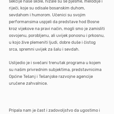
sekcije naše škole, nizale su se pjesme, melodije i
riječi, koje su odisale bosanskim duhom,
sevdahom i humorom. Učenici su svojim
performansima uspjeli da predstave hod Bosne
kroz vijekove na pravi način, mogli smo je zamisliti
osvojenu, porobljenu, ali uvijek ponosnu i prkosnu,
u kojo žive plemeniti ljudi, dobre duše i čistog
srca, spremni uvijek za šalu i sevdah.
Uslijedio je i svečani trenutak programa u kojem
su našim privrednim subjektima, predstavnicima
Općine Tešanj i Tešanjske razvojne agencije
uručene zahvalnice.
Pripala nam je čast i zadovoljstvo da ugostimo i