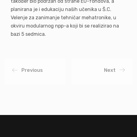
također bio podržan od strane EU-fondova, a
planirana je i edukaciju naših učenika u Š.C.
Velenje za zanimanje tehničar mehatronike, u
okviru modularnog npp-a koji bi se realizirao na
bazi 5 sedmica.
Previous
Next