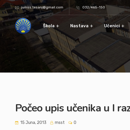
jumss.tesanj@gmail.com
032/465-150
Škola
Nastava
Učenici
Počeo upis učenika u I ra
15 Juna, 2013
msst
0