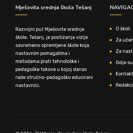
Mješovita srednja škola Tešanj
NAVIGAC
O školi
Razvojni put Mješovite srednje
škole, Tešanj, je postizanja vizije
Za učen
savremeno opremljene škole koja
Za nast
nastavnim pomagalima i
metodama prati tehnološke i
Gdje su
pedagoške tokove u kojoj danas
Kontak
rade stručno-pedagoško educirani
Redakci
nastavnici.