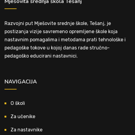
Mješovita srednja škola Tešanj
Razvojni put Mješovite srednje škole, Tešanj, je
postizanja vizije savremeno opremljene škole koja
nastavnim pomagalima i metodama prati tehnološke i
pedagoške tokove u kojoj danas rade stručno-
pedagoško educirani nastavnici.
NAVIGACIJA
O školi
Za učenike
Za nastavnike