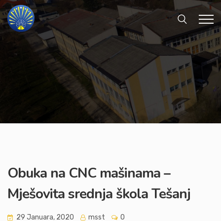
Obuka na CNC mašinama –
Mješovita srednja škola Tešanj
29 Januara, 2020
msst
0