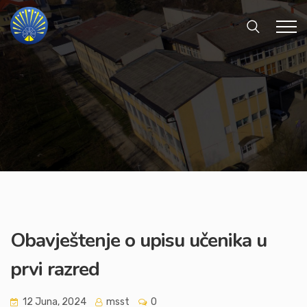
Obavještenje o upisu učenika u
prvi razred
12 Juna, 2024
msst
0