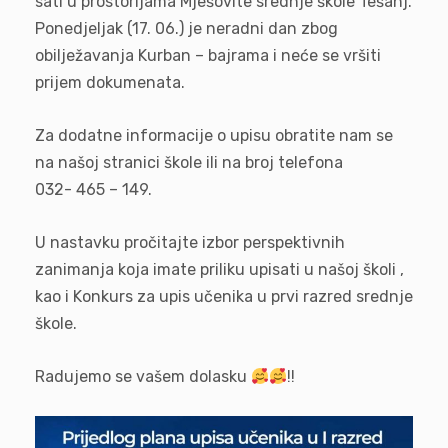
sati u prostorijama Mješovite srednje škole Tešanj.
Ponedjeljak (17. 06.) je neradni dan zbog
obilježavanja Kurban – bajrama i neće se vršiti
prijem dokumenata.
Za dodatne informacije o upisu obratite nam se
na našoj stranici škole ili na broj telefona
032- 465 – 149.
U nastavku pročitajte izbor perspektivnih
zanimanja koja imate priliku upisati u našoj školi ,
kao i Konkurs za upis učenika u prvi razred srednje
škole.
Radujemo se vašem dolasku
!!