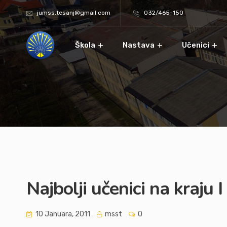
jumss.tesanj@gmail.com
032/465-150
Škola
Nastava
Učenici
Najbolji učenici na kraju 
10 Januara, 2011
msst
0