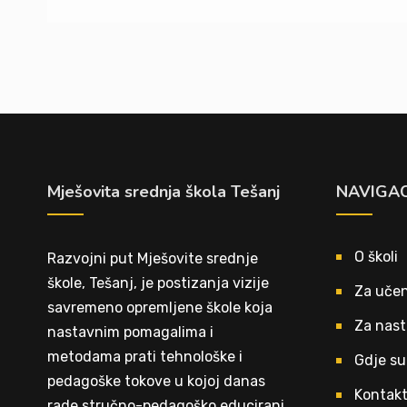
Mješovita srednja škola Tešanj
NAVIGAC
O školi
Razvojni put Mješovite srednje
škole, Tešanj, je postizanja vizije
Za učen
savremeno opremljene škole koja
Za nast
nastavnim pomagalima i
metodama prati tehnološke i
Gdje su
pedagoške tokove u kojoj danas
Kontak
rade stručno-pedagoško educirani