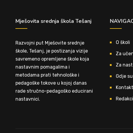
Mješovita srednja škola Tešanj
NAVIGAC
O školi
Razvojni put Mješovite srednje
škole, Tešanj, je postizanja vizije
Za učen
savremeno opremljene škole koja
Za nast
nastavnim pomagalima i
metodama prati tehnološke i
Gdje su
pedagoške tokove u kojoj danas
Kontak
rade stručno-pedagoško educirani
Redakci
nastavnici.