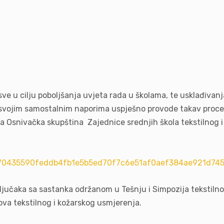
sve u cilju poboljšanja uvjeta rada u školama, te usklađivan
ć svojim samostalnim naporima uspješno provode takav proc
a Osnivačka skupština Zajednice srednjih škola tekstilnog 
zaključaka sa sastanka održanom u Tešnju i Simpozija tekstil
ova tekstilnog i kožarskog usmjerenja.