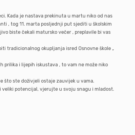
uzeci. Kada je nastava prekinuta u martu niko od nas
nti , tog 11. marta posljednji put sjediti u školskim
jivo biste čekali matursko večer , preplavile bi vas
biti tradicionalnog okupljanja isred Osnovne škole „
rilika i lijepih iskustava , to vam ne može niko
ve što ste doživjeli ostaje zauvijek u vama.
veliki potencijal, vjerujte u svoju snagu i mladost.