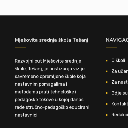
Mješovita srednja škola Tešanj
NAVIGAC
O školi
Razvojni put Mješovite srednje
škole, Tešanj, je postizanja vizije
Za učen
savremeno opremljene škole koja
Za nast
nastavnim pomagalima i
metodama prati tehnološke i
Gdje su
pedagoške tokove u kojoj danas
Kontak
rade stručno-pedagoško educirani
Redakci
nastavnici.