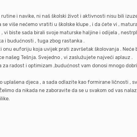
utine i navike, ni naš školski život i aktivnosti nisu bili iz
 se više nećemo vratiti u školske klupe , i da ćete vi , matura
i biste sada birali svoje maturske haljine i odijela , nestrpl
ka i budućnosti , tuga zbog rastanka .
i onu euforiju koja uvijek prati završetak školovanja . Neće 
ice našeg Tešnja. Svejedno , vi zaslužujete najveći aplauz .
a za radost i optimizam ,budućnost vam donosi mnogo dobrih p
o uplašena djeca , a sada odlazite kao formirane ličnosti , s
 Želimo da nikada ne zaboravite da se u svakom od vas nalazi 
like.