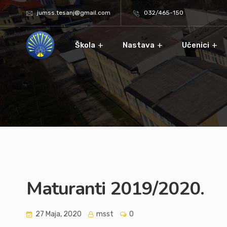
jumss.tesanj@gmail.com
032/465-150
Škola
Nastava
Učenici
Maturanti 2019/2020.
27 Maja, 2020
msst
0