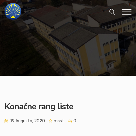
Konačne rang liste
19 Augusta, 2020
msst
0