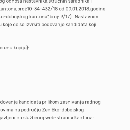
nog odnosa nastavnika,stručnih saradnika i
 kantona,broj:10-34-432/18 od 09.01.2018.godine
ičko-dobojskog kantona“,broj: 9/17)i Nastavnim
oje će se izvršiti bodovanje kandidata koji
erenu kopiju):
dovanja kandidata prilikom zasnivanja radnog
domovima na području Zeničko-dobojskog
javljeni na službenoj web-stranici Kantona: