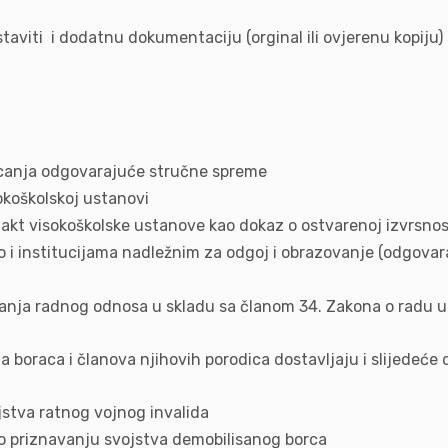
viti i dodatnu dokumentaciju (orginal ili ovjerenu kopiju) 
icanja odgovarajuće stručne spreme
okoškolskoj ustanovi
i akt visokoškolske ustanove kao dokaz o ostvarenoj izvrsno
o i institucijama nadležnim za odgoj i obrazovanje (odgova
nja radnog odnosa u skladu sa članom 34. Zakona o radu u F
a boraca i članova njihovih porodica dostavljaju i slijedeć
jstva ratnog vojnog invalida
o priznavanju svojstva demobilisanog borca