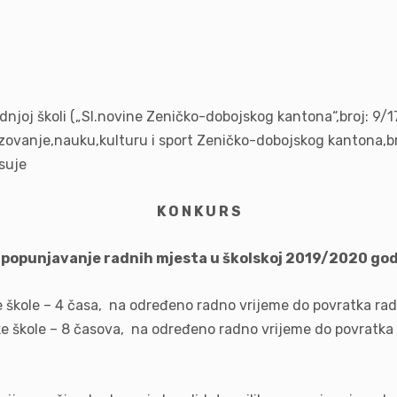
rednjoj školi („Sl.novine Zeničko-dobojskog kantona“,broj: 9
razovanje,nauku,kulturu i sport Zeničko-dobojskog kantona,
suje
K O N K U R S
 popunjavanje radnih mjesta u školskoj 2019/2020 god
e škole – 4 časa, na određeno radno vrijeme do povratka rad
ke škole – 8 časova, na određeno radno vrijeme do povratka 