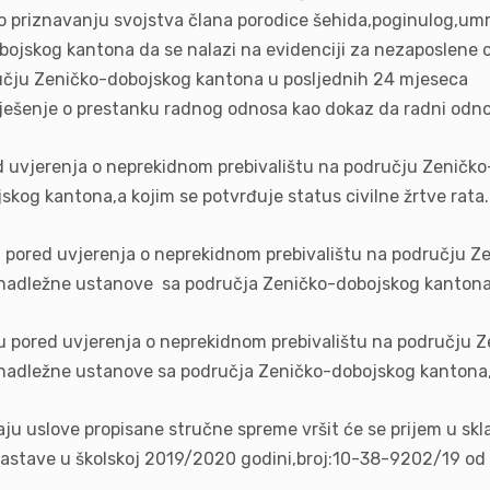
o priznavanju svojstva člana porodice šehida,poginulog,umr
bojskog kantona da se nalazi na evidenciji za nezaposlene 
ručju Zeničko-dobojskog kantona u posljednih 24 mjeseca
Rješenje o prestanku radnog odnosa kao dokaz da radni odno
d uvjerenja o neprekidnom prebivalištu na području Zeničko
skog kantona,a kojim se potvrđuje status civilne žrtve rata.
u pored uvjerenja o neprekidnom prebivalištu na području Z
o nadležne ustanove sa područja Zeničko-dobojskog kantona,
u pored uvjerenja o neprekidnom prebivalištu na području 
o nadležne ustanove sa područja Zeničko-dobojskog kantona,
avaju uslove propisane stručne spreme vršit će se prijem u 
 nastave u školskoj 2019/2020 godini,broj:10-38-9202/19 od