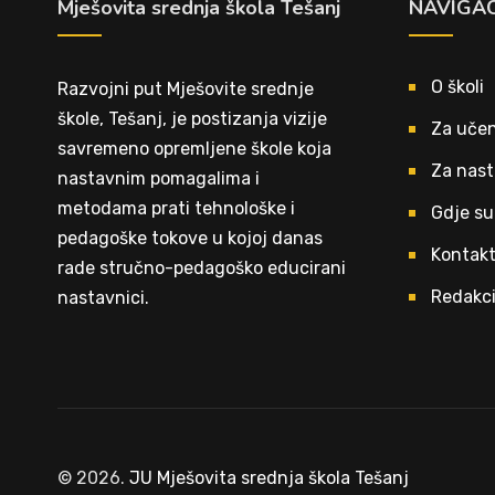
Mješovita srednja škola Tešanj
NAVIGAC
O školi
Razvojni put Mješovite srednje
škole, Tešanj, je postizanja vizije
Za učen
savremeno opremljene škole koja
Za nast
nastavnim pomagalima i
metodama prati tehnološke i
Gdje su
pedagoške tokove u kojoj danas
Kontak
rade stručno-pedagoško educirani
Redakci
nastavnici.
© 2026.
JU Mješovita srednja škola Tešanj