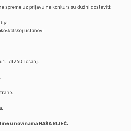
ne spreme uz prijavu na konkurs su dužni dostaviti:
dija
okoškolskoj ustanovi
e 61. 74260 Tešanj.
.
trane.
a.
dine u novinama NAŠA RIJEČ.