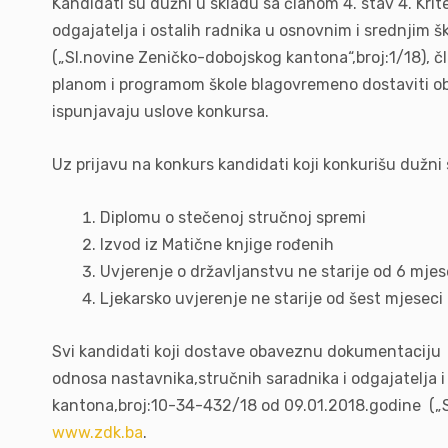
Kandidati su dužni u skladu sa članom 4. stav 4. Kri
odgajatelja i ostalih radnika u osnovnim i srednji
(„Sl.novine Zeničko-dobojskog kantona“,broj:1/18), č
planom i programom škole blagovremeno dostaviti ob
ispunjavaju uslove konkursa.
Uz prijavu na konkurs kandidati koji konkurišu dužni s
Diplomu o stečenoj stručnoj spremi
Izvod iz Matične knjige rođenih
Uvjerenje o državljanstvu ne starije od 6 mjes
Ljekarsko uvjerenje ne starije od šest mjeseci
Svi kandidati koji dostave obaveznu dokumentaciju 
odnosa nastavnika,stručnih saradnika i odgajatelja 
kantona,broj:10-34-432/18 od 09.01.2018.godine („Sl
www.zdk.ba
.