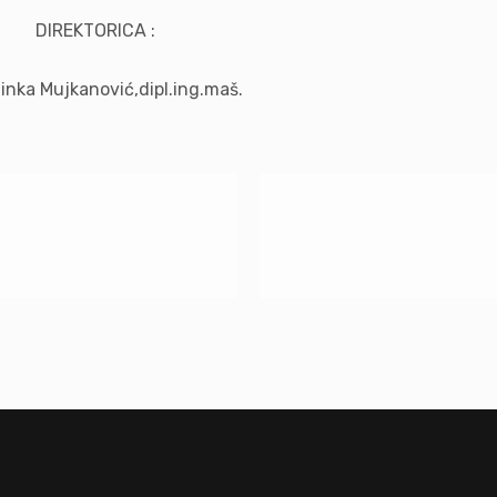
CA :
ipl.ing.maš.