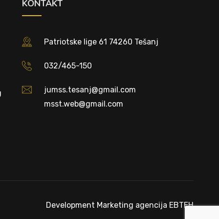
KONTAKT
Patriotske lige 61 74260 Tešanj
032/465-150
jumss.tesanj@gmail.com
U
msst.web@gmail.com
Development
Marketing agencija EBTEH