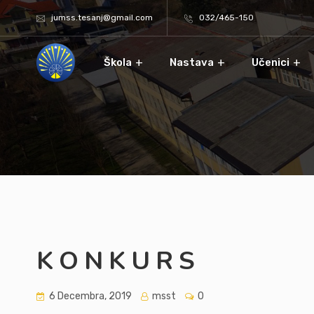
jumss.tesanj@gmail.com
032/465-150
Škola
Nastava
Učenici
K O N K U R S
6 Decembra, 2019
msst
0