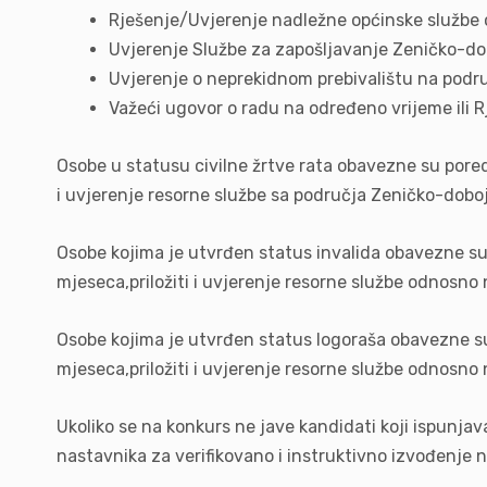
Rješenje/Uvjerenje nadležne općinske službe 
Uvjerenje Službe za zapošljavanje Zeničko-do
Uvjerenje o neprekidnom prebivalištu na pod
Važeći ugovor o radu na određeno vrijeme ili 
Osobe u statusu civilne žrtve rata obavezne su pore
i uvjerenje resorne službe sa područja Zeničko-doboj
Osobe kojima je utvrđen status invalida obavezne s
mjeseca,priložiti i uvjerenje resorne službe odnosn
Osobe kojima je utvrđen status logoraša obavezne s
mjeseca,priložiti i uvjerenje resorne službe odnosn
Ukoliko se na konkurs ne jave kandidati koji ispunj
nastavnika za verifikovano i instruktivno izvođenje