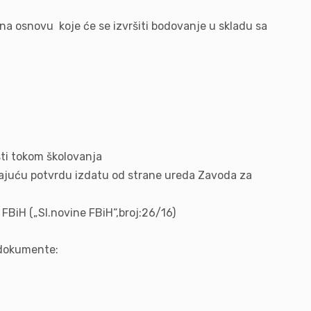
na osnovu koje će se izvršiti bodovanje u skladu sa
sti tokom školovanja
rajuću potvrdu izdatu od strane ureda Zavoda za
BiH („Sl.novine FBiH“,broj:26/16)
e dokumente: