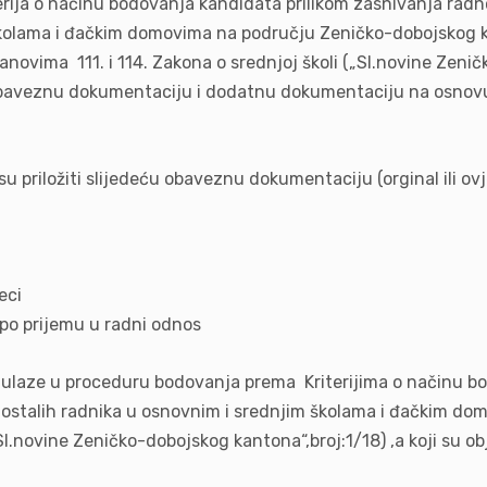
terija o načinu bodovanja kandidata prilikom zasnivanja rad
m školama i đačkim domovima na području Zeničko-dobojskog
lanovima 111. i 114. Zakona o srednjoj školi („Sl.novine Zen
aveznu dokumentaciju i dodatnu dokumentaciju na osnovu k
u priložiti slijedeću obaveznu dokumentaciju (orginal ili ovj
eci
 po prijemu u radni odnos
ulaze u proceduru bodovanja prema Kriterijima o načinu bo
i ostalih radnika u osnovnim i srednjim školama i đačkim 
.novine Zeničko-dobojskog kantona“,broj:1/18) ,a koji su ob