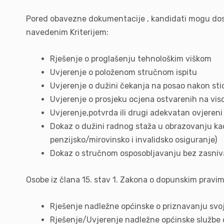
Pored obavezne dokumentacije , kandidati mogu dosta
navedenim Kriterijem:
Rješenje o proglašenju tehnološkim viškom
Uvjerenje o položenom stručnom ispitu
Uvjerenje o dužini čekanja na posao nakon st
Uvjerenje o prosjeku ocjena ostvarenih na vis
Uvjerenje,potvrda ili drugi adekvatan ovjeren
Dokaz o dužini radnog staža u obrazovanju ka
penzijsko/mirovinsko i invalidsko osiguranje)
Dokaz o stručnom osposobljavanju bez zasniva
Osobe iz člana 15. stav 1. Zakona o dopunskim pravim
Rješenje nadležne općinske o priznavanju svo
Rješenje/Uvjerenje nadležne općinske službe 