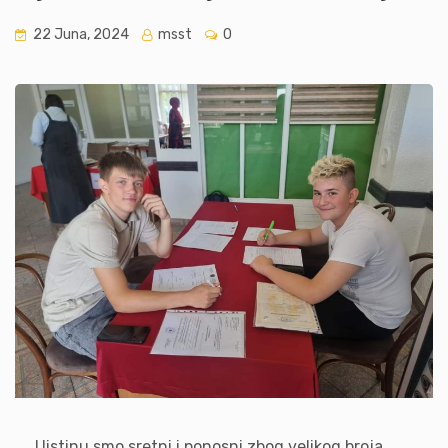
22 Juna, 2024
msst
0
Uistinu smo sretni i ponosni zbog velikog broja