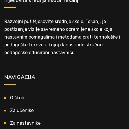
Mješovita srednja škola Tešanj
Razvojni put Mješovite srednje škole, Tešanj, je
postizanja vizije savremeno opremljene škole koja
nastavnim pomagalima i metodama prati tehnološke i
pedagoške tokove u kojoj danas rade stručno-
pedagoško educirani nastavnici.
NAVIGACIJA
O školi
Za učenike
Za nastavnike