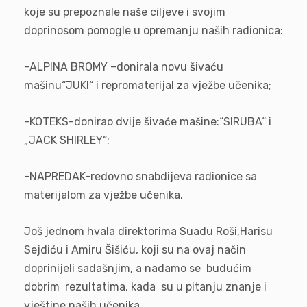
koje su prepoznale naše ciljeve i svojim
doprinosom pomogle u opremanju naših radionica:
-ALPINA BROMY –donirala novu šivaću
mašinu“JUKI“ i repromaterijal za vježbe učenika;
-KOTEKS-donirao dvije šivaće mašine:“SIRUBA“ i
„JACK SHIRLEY“:
-NAPREDAK-redovno snabdijeva radionice sa
materijalom za vježbe učenika.
Još jednom hvala direktorima Suadu Roši,Harisu
Sejdiću i Amiru Šišiću, koji su na ovaj način
doprinijeli sadašnjim, a nadamo se budućim
dobrim rezultatima, kada su u pitanju znanje i
vještine naših učenika