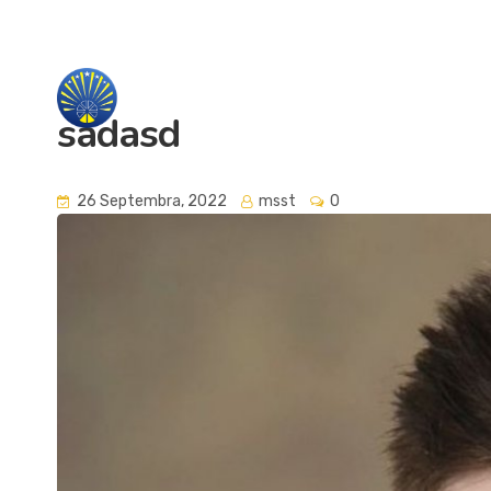
jumss.tesanj@gmail.com
032/465-150
Škola
Nastava
Učenici
sadasd
26 Septembra, 2022
msst
0