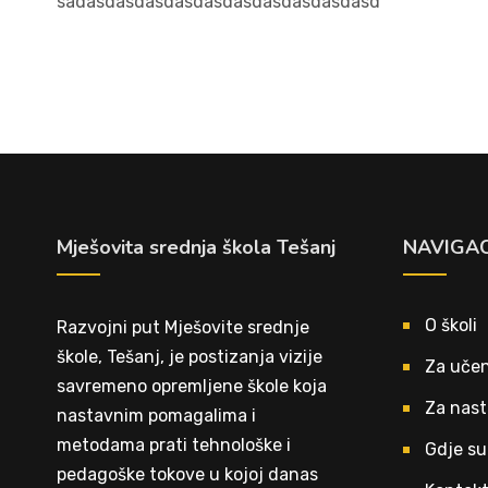
sadasdasdasdasdasdasdasdasdasdasd
Mješovita srednja škola Tešanj
NAVIGAC
O školi
Razvojni put Mješovite srednje
škole, Tešanj, je postizanja vizije
Za učen
savremeno opremljene škole koja
Za nast
nastavnim pomagalima i
metodama prati tehnološke i
Gdje su
pedagoške tokove u kojoj danas