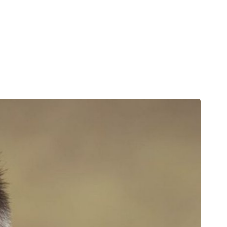
Ul. Patriotske lige 61.
ti
Aktuelnosti
GDJE SU SADA?