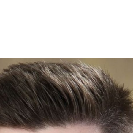
Obrazovanje odraslih
Upis
Saradnja – Projek