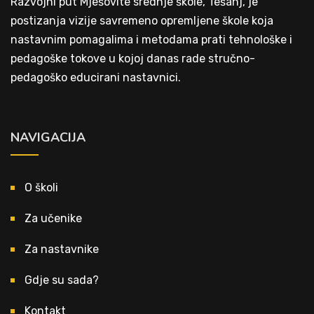
Razvojni put Mješovite srednje škole, Tešanj, je
postizanja vizije savremeno opremljene škole koja
nastavnim pomagalima i metodama prati tehnološke i
pedagoške tokove u kojoj danas rade stručno-
pedagoško educirani nastavnici.
NAVIGACIJA
O školi
Za učenike
Za nastavnike
Gdje su sada?
Kontakt