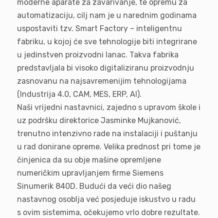
moderne aparate za zavarivanje, te opremu za
automatizaciju, cilj nam je u narednim godinama
uspostaviti tzv. Smart Factory – inteligentnu
fabriku, u kojoj će sve tehnologije biti integrirane
u jedinstven proizvodni lanac. Takva fabrika
predstavljala bi visoko digitaliziranu proizvodnju
zasnovanu na najsavremenijim tehnologijama
(Industrija 4.0, CAM, MES, ERP, AI).
Naši vrijedni nastavnici, zajedno s upravom škole i
uz podršku direktorice Jasminke Mujkanović,
trenutno intenzivno rade na instalaciji i puštanju
u rad donirane opreme. Velika prednost pri tome je
činjenica da su obje mašine opremljene
numeričkim upravljanjem firme Siemens
Sinumerik 840D. Budući da veći dio našeg
nastavnog osoblja već posjeduje iskustvo u radu
s ovim sistemima, očekujemo vrlo dobre rezultate.