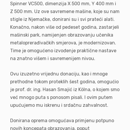
Spinner VC500, dimenzija X 500 mm, Y 400 mm i
Z 500 mm. Uz ove savremene mašine, koje su nam
stigle iz Njemačke, donirani su i svi prateći alati.
Konačno, nakon više od pedeset godina, zastarjeli
mašinski park, namijenjen obrazovanju učenika
metaloprerađivačkih smjerova, je modernizovan.
Time je omogućeno izvođenje praktične nastave
na znatno višem i savremenijem nivou.
Ovu izuzetno vrijednu donaciju, kao i mnoge
prethodne tokom proteklih šest godina, omogućio
je prof. dr. ing. Hasan Smajić iz Kölna, o kojem smo
već mnogo puta s ponosom pisali. I ovim putem
upućujemo mu iskrenu i srdačnu zahvalnost.
Donirana oprema omogućava primjenu potpuno
novih koncepata obrazovanja, poput