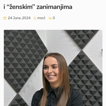
i “ženskim” zanimanjima
24 Juna, 2024
msst
0