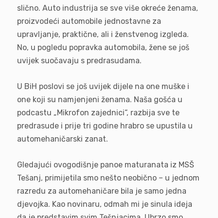
slično. Auto industrija se sve više okreće ženama,
proizvodeći automobile jednostavne za
upravljanje, praktične, ali i ženstvenog izgleda.
No, u pogledu popravka automobila, žene se još
uvijek suočavaju s predrasudama.
U BiH poslovi se još uvijek dijele na one muške i
one koji su namjenjeni ženama. Naša gošća u
podcastu „Mikrofon zajednici“, razbija sve te
predrasude i prije tri godine hrabro se upustila u
automehaničarski zanat.
Gledajući ovogodišnje panoe maturanata iz MSŠ
Tešanj, primijetila smo nešto neobično – u jednom
razredu za automehaničare bila je samo jedna
djevojka. Kao novinaru, odmah mi je sinula ideja
da je predstavim svim Tešnjacima. Ubrzo smo