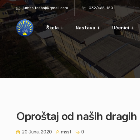
jumss.tesanj@gmail.com
032/465-150
Škola
Nastava
Učenici
Oproštaj od naših dragi
20 Juna, 2020
msst
0