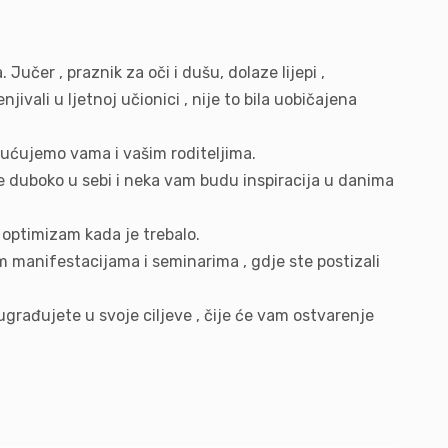
Jučer , praznik za oči i dušu, dolaze lijepi ,
ivali u ljetnoj učionici , nije to bila uobičajena
upućujemo vama i vašim roditeljima.
 duboko u sebi i neka vam budu inspiracija u danima
i optimizam kada je trebalo.
 manifestacijama i seminarima , gdje ste postizali
 ugrađujete u svoje ciljeve , čije će vam ostvarenje