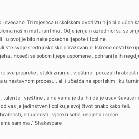
 i svečano. Tri mjeseca u školskom dvorištu nije bilo učenika. 
ploma našim maturantima . Odjeljenja i razrednici su se smjenj
i u ovoj je bilo neke posebne ljepote i topline.
šili ste svoje srednjoškolsko obrazovanje. Iskrene čestitke 
ha , noseći sa sobom lijepe uspomene , pohranite ih negdje
 sve prepreke , stekli znanje , vještine , pokazali hrabrost 
u nastavnom procesu , ali i učešća na sportskim , kulturnim
, talente i vještine , a na vama je da ih i dalje usavršavate i
od vas je jedinstven i oblikuje svoj život onako kako želi.
abrosti, odlučnosti , vjere u sebe, uspjeha i sreće.
 nama samima .“ Shakespare