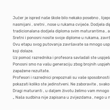
Jučer je ispred naše škole bilo nekako posebno , lijepo
nasmijani , sretni , nose u rukama cvijeće. Dodjela di
tradicionalana dodjela diploma svim maturantima , ali 
Sretni i ponosni nosite svoje diplome u rukama, zavr
Ovu etapu svog putovanja završavate sa mnogo uspje
koji dolaze.
Uz pomoć razrednika i profesora savladali ste uspješno
Ponosni smo na vašu generaciju zbog brojnih uspjeha 
zapažene rezultate.
Profesori i razrednici prepoznali su vaše sposobnosti 
pokazati koliko ste jedinstveni. Ne zaboravite , svako 
Dragi maturanti , u daljem životu želimo vam mnogo hr
„ Naša sudbina nije zapisana u zvijezdama , nego u