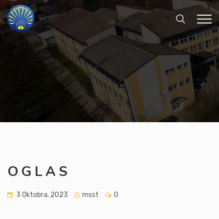
O G L A S
3 Oktobra, 2023
msst
0