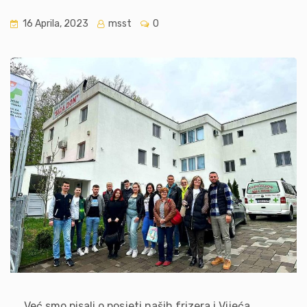
16 Aprila, 2023
msst
0
Već smo pisali o posjeti naših frizera i Vijeća