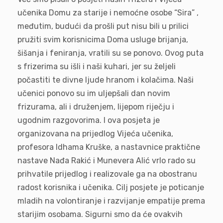
učenika Domu za starije i nemoćne osobe “Sira” ,
međutim, budući da prošli put nisu bili u prilici
pružiti svim korisnicima Doma usluge brijanja,
šišanja i feniranja, vratili su se ponovo. Ovog puta
s frizerima su išli i naši kuhari, jer su željeli
počastiti te divne ljude hranom i kolačima. Naši
učenici ponovo su im uljepšali dan novim
frizurama, ali i druženjem, lijepom riječju i
ugodnim razgovorima. I ova posjeta je
organizovana na prijedlog Vijeća učenika,
profesora Idhama Kruške, a nastavnice praktične
nastave Nađa Rakić i Munevera Alić vrlo rado su
prihvatile prijedlog i realizovale ga na obostranu
radost korisnika i učenika. Cilj posjete je poticanje
mladih na volontiranje i razvijanje empatije prema
starijim osobama. Sigurni smo da će ovakvih