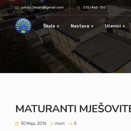
jumss.tesanj@gmail.com
032/465-150
Škola
Nastava
Učenici
MATURANTI MJEŠOVITE
30 Maja, 2016
msst
0