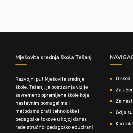
Mješovita srednja škola Tešanj
NAVIGAC
O školi
Razvojni put Mješovite srednje
škole, Tešanj, je postizanja vizije
Za učen
savremeno opremljene škole koja
Za nast
nastavnim pomagalima i
metodama prati tehnološke i
Gdje su
pedagoške tokove u kojoj danas
Kontak
rade stručno-pedagoško educirani