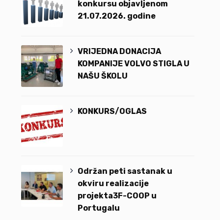
konkursu objavljenom
21.07.2026. godine
VRIJEDNA DONACIJA
KOMPANIJE VOLVO STIGLA U
NAŠU ŠKOLU
KONKURS/OGLAS
Održan peti sastanak u
okviru realizacije
projekta3F-COOP u
Portugalu