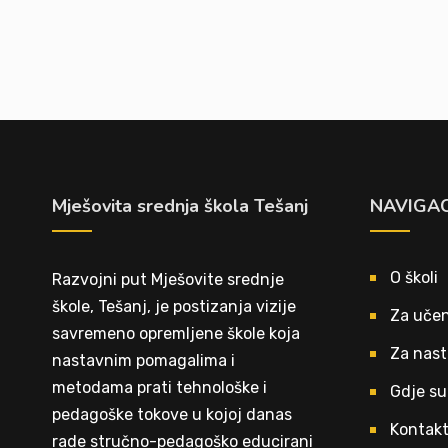
Mješovita srednja škola Tešanj
NAVIGAC
O školi
Razvojni put Mješovite srednje
škole, Tešanj, je postizanja vizije
Za učen
savremeno opremljene škole koja
Za nast
nastavnim pomagalima i
metodama prati tehnološke i
Gdje su
pedagoške tokove u kojoj danas
Kontak
rade stručno-pedagoško educirani