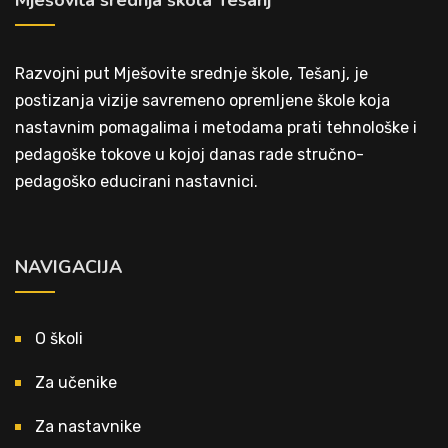
Mješovita srednja škola Tešanj
Razvojni put Mješovite srednje škole, Tešanj, je
postizanja vizije savremeno opremljene škole koja
nastavnim pomagalima i metodama prati tehnološke i
pedagoške tokove u kojoj danas rade stručno-
pedagoško educirani nastavnici.
NAVIGACIJA
O školi
Za učenike
Za nastavnike