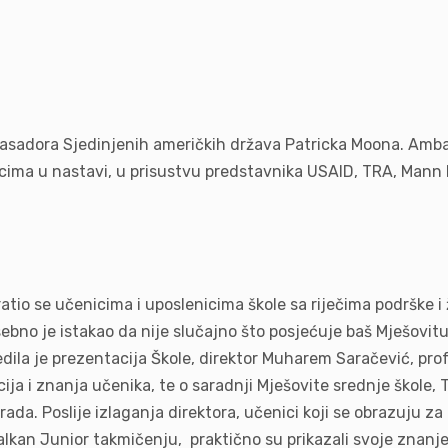
asadora Sjedinjenih američkih država Patricka Moona. Ambasa
ima u nastavi, u prisustvu predstavnika USAID, TRA, Mann
io se učenicima i uposlenicima škole sa riječima podrške 
ebno je istakao da nije slučajno što posjećuje baš Mješovitu
dila je prezentacija Škole, direktor Muharem Saračević, prof
a i znanja učenika, te o saradnji Mješovite srednje škole, T
 rada. Poslije izlaganja direktora, učenici koji se obrazuju 
Balkan Junior takmičenju, praktično su prikazali svoje znanj