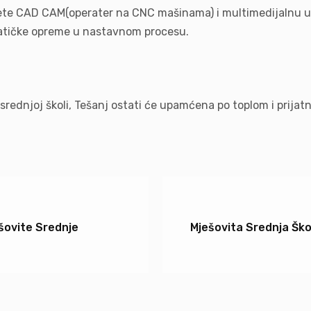
binete CAD CAM(operater na CNC mašinama) i multimedijalnu 
matičke opreme u nastavnom procesu.
ednjoj školi, Tešanj ostati će upamćena po toplom i prijatn
šovite Srednje
Mješovita Srednja Škol