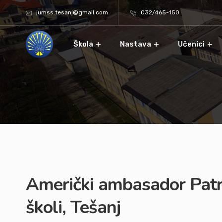
jumss.tesanj@gmail.com
032/465-150
Škola
Nastava
Učenici
Američki ambasador Patri
školi, Tešanj