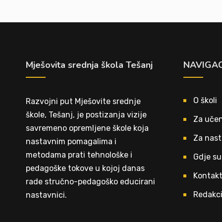
Mješovita srednja škola Tešanj
NAVIGAC
O školi
Razvojni put Mješovite srednje
škole, Tešanj, je postizanja vizije
Za učen
savremeno opremljene škole koja
Za nast
nastavnim pomagalima i
metodama prati tehnološke i
Gdje su
pedagoške tokove u kojoj danas
Kontak
rade stručno-pedagoško educirani
Redakci
nastavnici.