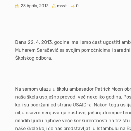
23 Aprila, 2013
msst
0
Dana 22. 4. 2013. godine imali smo čast ugostiti amb
Muharem Saračević sa svojim pomoćnicima i saradnic
Školskog odbora.
Na samom ulazu u školu ambasador Patrick Moon obrat
naša škola uspješno provodi već nekoliko godina. Pos
koji su podržani od strane USAID-a. Nakon toga uslije
cilju osavremenjavanja nastave, jačanja kompentencij
mladih ljudi i njihove veće konkurentnosti na tržištu
naše škole koji će nas predstavljati u Istambulu na 