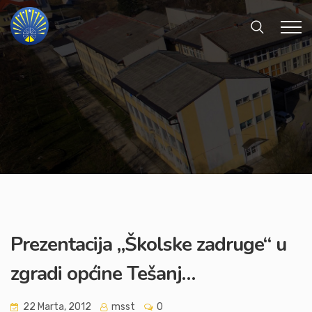
Prezentacija „Školske zadruge“ u
zgradi općine Tešanj…
22 Marta, 2012
msst
0